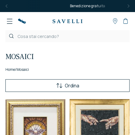
Benedizione gratuita
MOSAICI
Home
/
Mosaici
Ordina