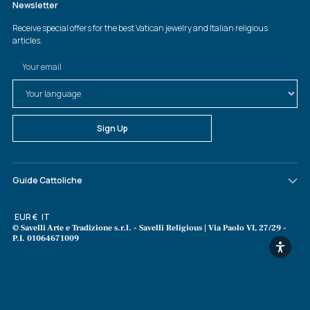
Guide Cattoliche
Valuta
EUR €
Lingua
IT
© Savelli Arte e Tradizione s.r.l. - Savelli Religious | Via Paolo VI, 27/29 -
P.I. 01064671009